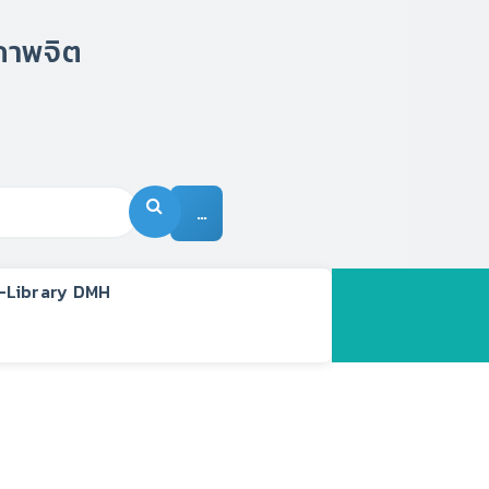
…
-Library DMH