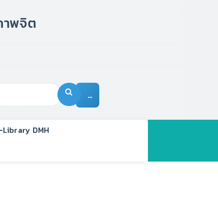
…
-Library DMH