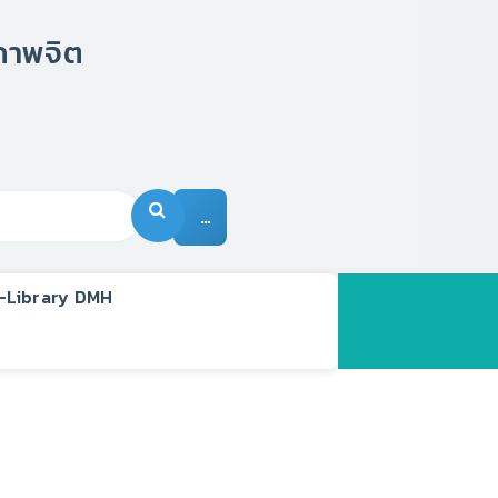
…
-Library DMH