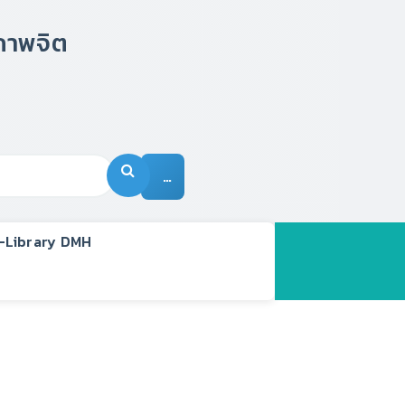
…
-Library DMH