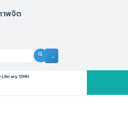
…
-Library DMH