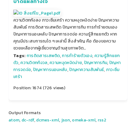
บาดแผลทางใจ
ความวิตกกังลง ภาวะซึมเศร้า ความหงุดหงิดง่าย ปัญหาความ
สัมพันธ์ การติดสารเสพติด ปัญหาการกิน การทำร้ายตนเอง
ปัญหาการนอนหลับ ปัญหาการจดจ่อ ความรู้สึกแยกตัว หาก
คุณมีประสบการณใด ๆ เหล่านี้ สิ่งสำคัญ คือ ต้องขอความ
ชวยเหลือจากผู้เชี่ยวชาญด้านสุขภาพจิต…
Tags:
การติดสารเสพติด
,
การทำร้ายตัวเอง
,
ความรู้สึกแยก
ตัว
,
ความวิตกกังวล
,
ความหงุดหงิดง่าย
,
ปัญหาการกิน
,
ปัญหา
การจดจ่อ
,
ปัญหาการนอนหลับ
,
ปัญหาความสัมพันธ์
,
ภาวะซึม
เศร้า
Position:
1674
(
726
views)
Output Formats
atom
,
dc-rdf
,
dcmes-xml
,
json
,
omeka-xml
,
rss2