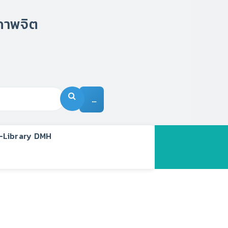
…
-Library DMH