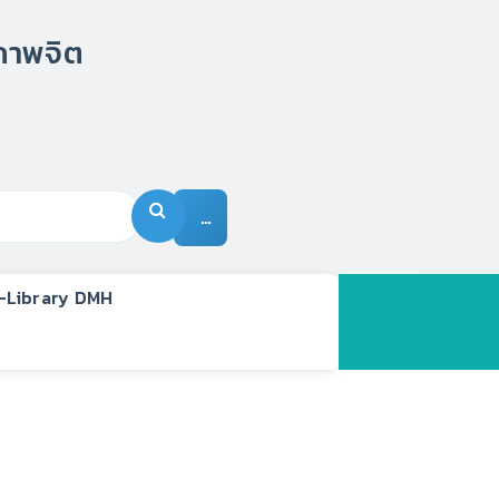
…
-Library DMH