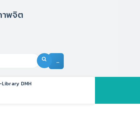
…
-Library DMH