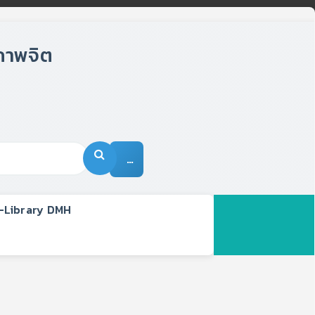
…
-Library DMH