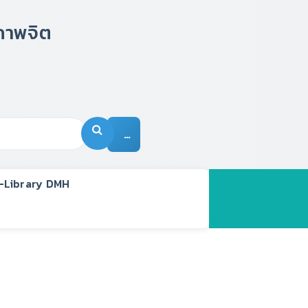
…
-Library DMH