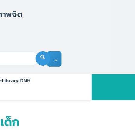
…
-Library DMH
เด็ก