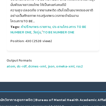
มั่นพัฒนาเยาวชนไทย ให้เป็นคนเก่งคนดีมี
ความสุข ปลอดภัย จากยาเสพติด เติบโตเป็นอนาคตของชาติ
อย่างเต็มศักยภาพ ทรงทุ่มเทพระวรกายดำเนินงาน
โครงการTO BE…
Tags:
คำปรึกษาพระราชทาน
,
ประธานโครงการ TO BE
NUMBER ONE
,
วัยรุ่น
,
ํTO BE NUMBER ONE
Position:
430
(
2528
views)
Output Formats
atom
,
dc-rdf
,
dcmes-xml
,
json
,
omeka-xml
,
rss2
นักวิชาการสุขภาพจิต | Bureau of Mental Health Academic Affa