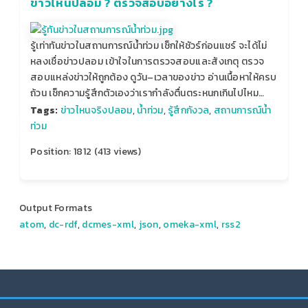
ข่าวไหนปลอม ? ตรวจสอบอย่างไร ?
รู้เท่าทันข่าวในสถานการณ์น้ำท่วม เช็กให้ชัวร์ก่อนแชร์ จะได้ไม่
หลงเชื่อข่าวปลอม เข้าใจในการตรวจสอบและสังเกตุ ตรวจ
สอบแหล่งข่าวให้ถูกต้อง ดูวัน–เวลาของข่าว อ่านเนื้อหาให้ครบ
ถ้วน เช็กความรู้สึกตัวเองว่าเรากำลังตื่นตระหนกเกินไปไหม…
Tags:
ข่าวไหนจริงปลอม
,
น้ำท่วม
,
รู้สึกกังวล
,
สถานการณ์น้ำ
ท่วม
Position:
1812
(
413
views)
Output Formats
atom
,
dc-rdf
,
dcmes-xml
,
json
,
omeka-xml
,
rss2