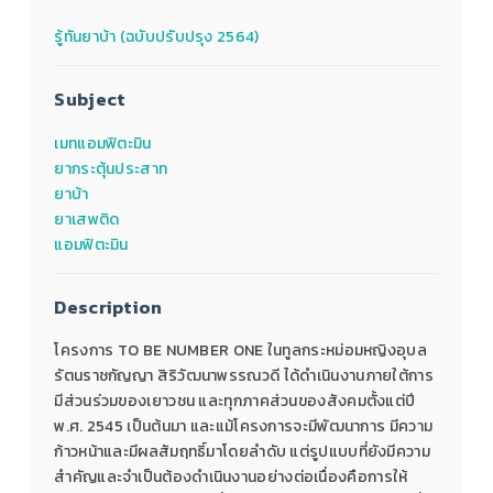
รู้ทันยาบ้า (ฉบับปรับปรุง 2564)
Subject
เมทแอมฟิตะมิน
ยากระตุ้นประสาท
ยาบ้า
ยาเสพติด
แอมฟิตะมิน
Description
โครงการ TO BE NUMBER ONE ในทูลกระหม่อมหญิงอุบล
รัตนราชกัญญา สิริวัฒนาพรรณวดี ได้ดําเนินงานภายใต้การ
มีส่วนร่วมของเยาวชน และทุกภาคส่วนของสังคมตั้งแต่ปี
พ.ศ. 2545 เป็นต้นมา และแม้โครงการจะมีพัฒนาการ มีความ
ก้าวหน้าและมีผลสัมฤทธิ์มาโดยลําดับ แต่รูปแบบที่ยังมีความ
สำคัญและจำเป็นต้องดำเนินงานอย่างต่อเนื่องคือการให้