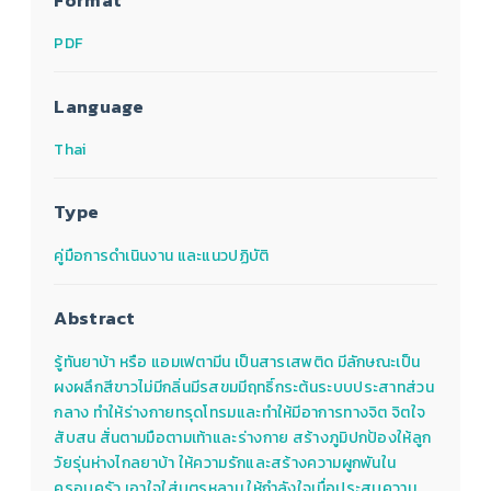
Format
PDF
Language
Thai
Type
คู่มือการดำเนินงาน และแนวปฏิบัติ
Abstract
รู้ทันยาบ้า หรือ แอมเฟตามีน เป็นสารเสพติด มีลักษณะเป็น
ผงผลึกสีขาวไม่มีกลิ่นมีรสขมมีฤทธิ์กระต้นระบบประสาทส่วน
กลาง ทำให้ร่างกายทรุดโทรมและทำให้มีอาการทางจิต จิตใจ
สับสน สั่นตามมือตามเท้าและร่างกาย สร้างภูมิปกป้องให้ลูก
วัยรุ่นห่างไกลยาบ้า ให้ความรักและสร้างความผูกพันใน
ครอบครัว เอาใจใส่บุตรหลาน ให้กำลังใจเมื่อประสบความ