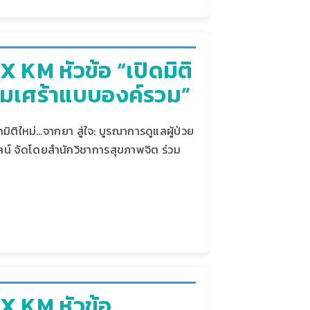
 KM หัวข้อ “เปิดมิติ
ซึมเศร้าแบบองค์รวม”
ิติใหม่…จากยา สู่ใจ: บูรณาการดูแลผู้ป่วย
น์ จัดโดยสำนักวิชาการสุขภาพจิต ร่วม
X KM หัวข้อ