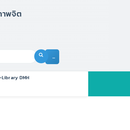
…
-Library DMH